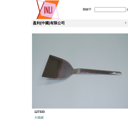
關鍵字
盈利(中國)有限公司
127333
大鐡鏟